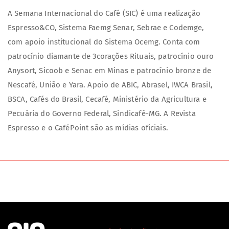
A Semana Internacional do Café (SIC) é uma realização
Espresso&CO, Sistema Faemg Senar, Sebrae e Codemge,
com apoio institucional do Sistema Ocemg. Conta com
patrocínio diamante de 3corações Rituais, patrocínio ouro
Anysort, Sicoob e Senac em Minas e patrocínio bronze de
Nescafé, União e Yara. Apoio de ABIC, Abrasel, IWCA Brasil,
BSCA, Cafés do Brasil, Cecafé, Ministério da Agricultura e
Pecuária do Governo Federal, Sindicafé-MG. A Revista
Espresso e o CaféPoint são as mídias oficiais.