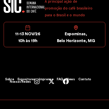
A principal ação de
promoção do café brasileiro
para o Brasil e o mundo
11-13 NOV/26
Expominas,
10h às 19h
Belo Horizonte, MG
Sobre
Expositores
Imprensa
FAQ
News
Contato
Nossas Redes