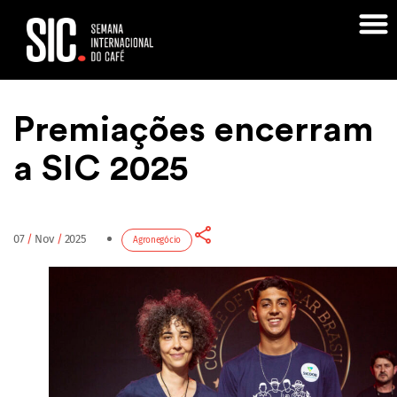
Home
›
Notícias
›
Agronegócio
›
Premiações encerram a SIC 2025
Premiações encerram
a SIC 2025
07
/
Nov
/
2025
Agronegócio