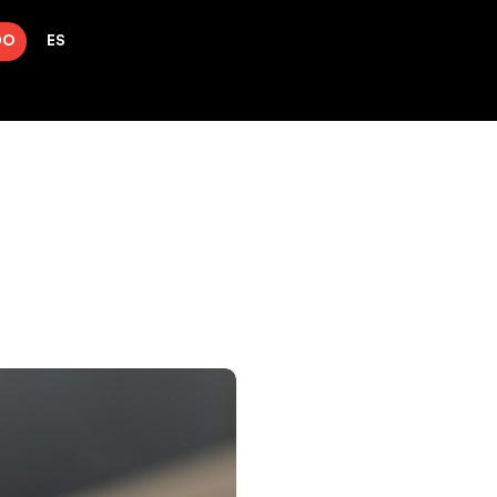
DO
ES